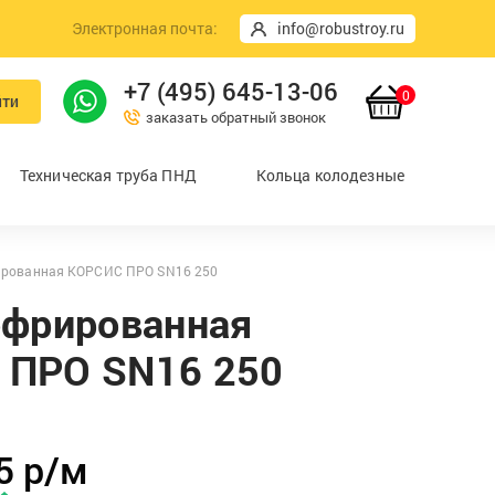
Электронная почта:
info@robustroy.ru
+7 (495) 645-13-06
0
йти
заказать обратный звонок
Техническая труба ПНД
Кольца колодезные
ированная КОРСИС ПРО SN16 250
офрированная
 ПРО SN16 250
5 р/м