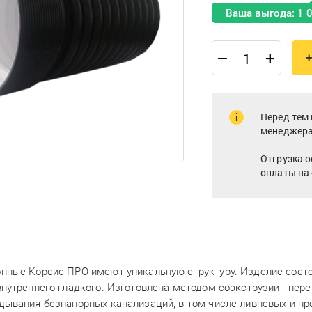
Ваша выгода: 1 0
–
+
Перед тем 
менеджера 
Отгрузка о
оплаты на
нные Корсис ПРО имеют уникальную структуру. Изделие состои
внутреннего гладкого. Изготовлена методом cоэкструзии - пер
дывания безнапорных канализаций, в том числе ливневых и п