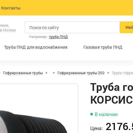
Контакты
ения,
На
 в Москве
Например:
труба ПНД
Труба ПНД для водоснабжения
Газовая труба ПНД
Гофрированные трубы
Гофрированные трубы 250
Труба гофр
Труба г
КОРСИС
В наличии
2176.
Цена: