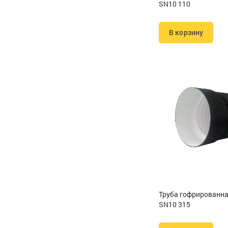
SN10 110
В корзину
Труба гофрированн
SN10 315