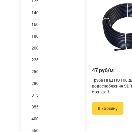
125
140
160
180
200
225
47 руб/м
250
Труба ПНД ПЭ 100 д
280
водоснабжения SDR
стенка: 3
315
355
В корзину
400
450