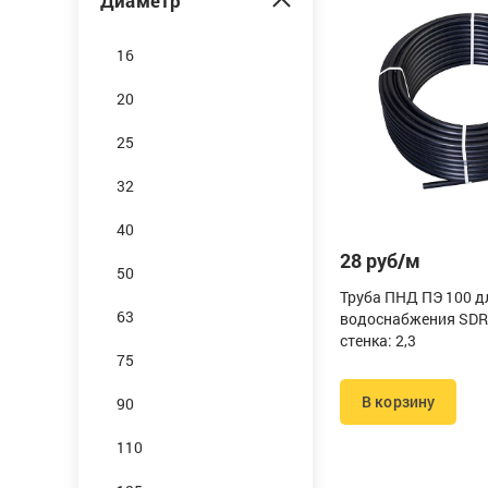
Диаметр
16
20
25
32
40
28 руб/м
50
Труба ПНД ПЭ 100 д
63
водоснабжения SDR
стенка: 2,3
75
В корзину
90
110