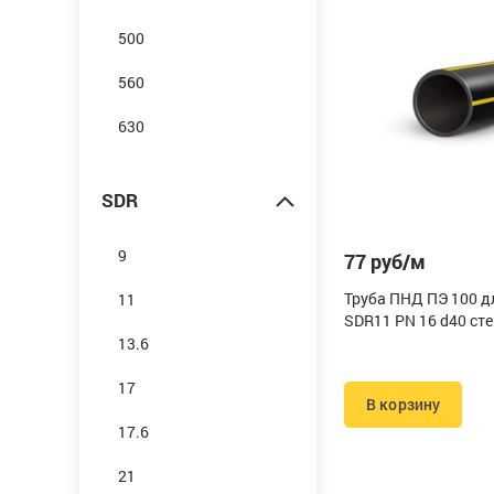
500
560
630
SDR
9
77 руб/м
Труба ПНД ПЭ 100 д
11
SDR11 PN 16 d40 сте
13.6
17
В корзину
17.6
21