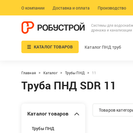
О компании
Доставка и оплата
Производство
Системы для водоснабж
дренажа и канализации
КАТАЛОГ ТОВАРОВ
Каталог ПНД труб
Главная
Каталог
Трубы ПНД
11
Труба ПНД SDR 11
Товаров категори
Каталог товаров
Трубы ПНД