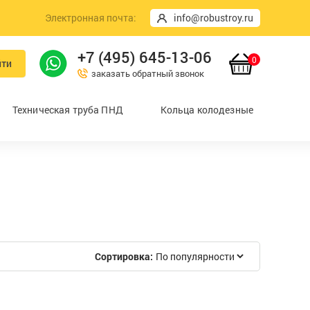
Электронная почта:
info@robustroy.ru
+7 (495) 645-13-06
0
йти
заказать обратный звонок
Техническая труба ПНД
Кольца колодезные
Сортировка: