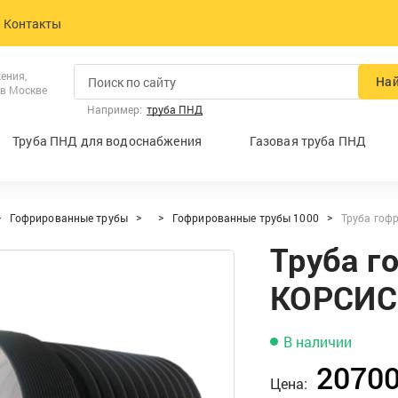
Контакты
ения,
На
 в Москве
Например:
труба ПНД
Труба ПНД для водоснабжения
Газовая труба ПНД
Гофрированные трубы
Гофрированные трубы 1000
Труба гоф
Труба г
КОРСИС
В наличии
20700
Цена: